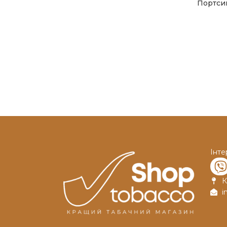
Портси
Інте
К
i