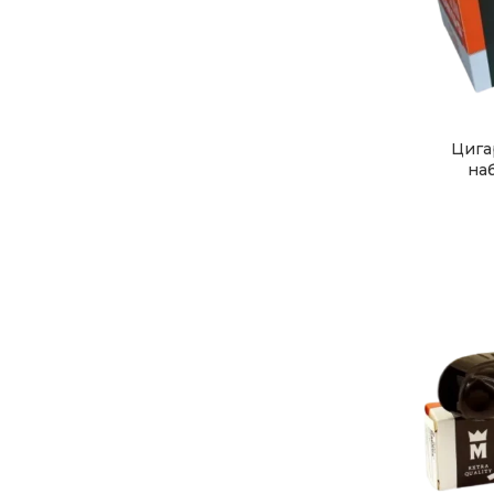
Цига
на