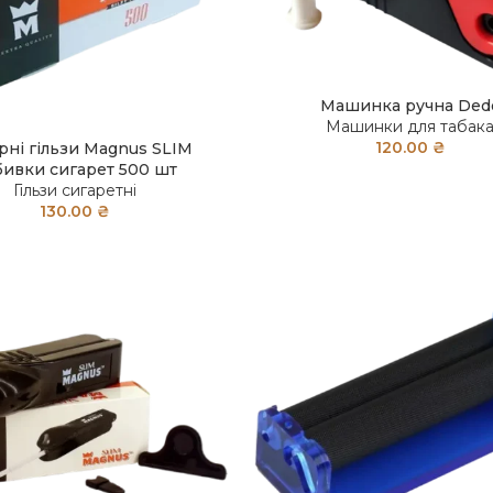
Машинка ручна Ded
Машинки для табак
120.00
₴
рні гільзи Magnus SLIM
бивки сигарет 500 шт
Гільзи сигаретні
130.00
₴