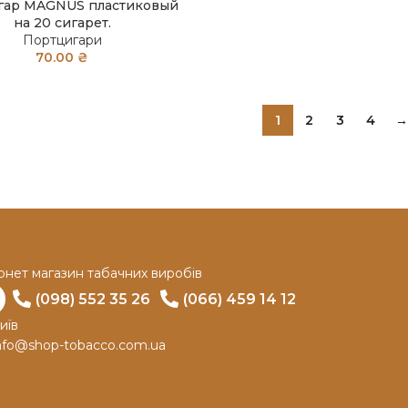
гар MAGNUS пластиковый
на 20 сигарет.
Портцигари
70.00
₴
1
2
3
4
→
рнет магазин табачних виробів
(098) 552 35 26
(066) 459 14 12
иїв
nfo@shop-tobacco.com.ua