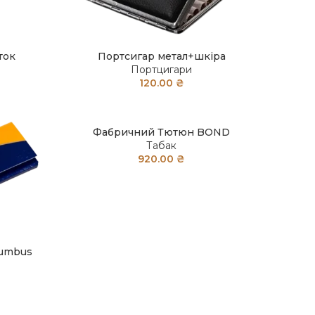
ток
Портсигар метал+шкіра
а
Портцигари
120.00
₴
Фабричний Тютюн BOND
Табак
920.00
₴
lumbus