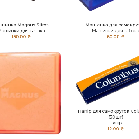
шинка Magnus Slims
Машинка для самокру
Машинки для табака
Машинки для табак
150.00
₴
60.00
₴
Папір для самокруток Co
(50шт)
Папір
12.00
₴